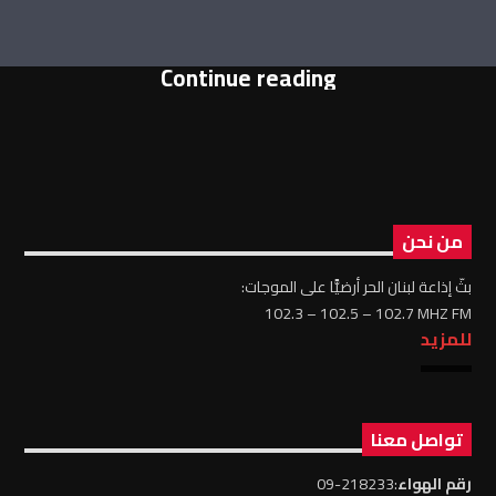
Continue reading
من نحن
بثّ إذاعة لبنان الحر أرضيًّا على الموجات:
102.3 – 102.5 – 102.7 MHZ FM
للمزيد
تواصل معنا
رقم الهواء
:218233-09