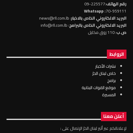
رقم الهاتف
:225577-09
: Whatsapp
70-959111
البريد الالكتروني الخاص بالاخبار
: news@rll.com.lb
البريد الالكتروني الخاص بالبرامج
: info@rll.com.lb
ص.ب
: 110 زوق مكايل
الروابط
نشرات الأخبار
خاص لبنان الحرّ
برامج
موقع القوات البنانية
المسيرة
أعلن معنا
لإعلاناتكم عبر أثير لبنان الحرّ الإتصال على :