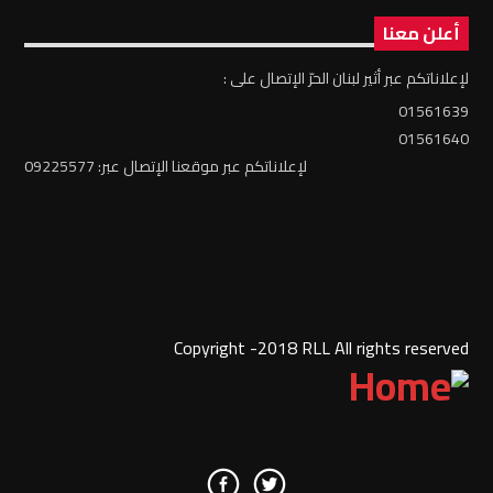
أعلن معنا
لإعلاناتكم عبر أثير لبنان الحرّ الإتصال على :
01561639
01561640
لإعلاناتكم عبر موقعنا الإتصال عبر: 09225577
Copyright -2018 RLL All rights reserved