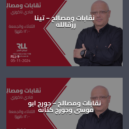
نقابات ومصالح – تينا
رزقالله
RLL 3
05-11-2024
نقابات ومصالح – جورج ابو
موسى وجورج كتانه