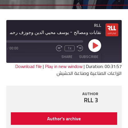
RLL
نقابات ومصالح - يوسف محيي الدين وجوزف رحمة
Play
1:57
/
00:00
1x
Fast
Rewind
Episode
Forward
10
SHARE
SUBSCRIBE
30
Seconds
seconds
Download file
|
Play in new window
|
Duration: 00:31:57
الزراعات الصناعية وصناعة الحشيش
SHARE
RSS FEED
LINK
AUTHOR
RLL 3
EMBED
Author's archive