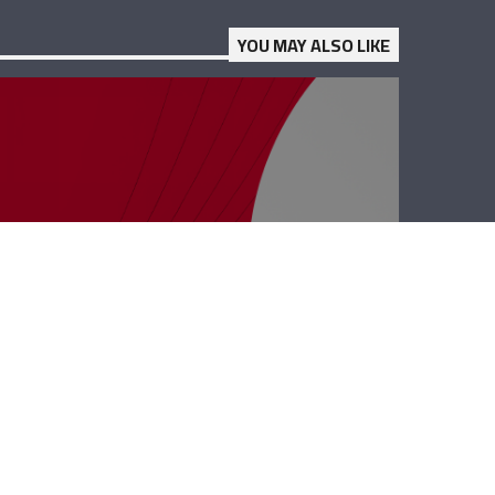
YOU MAY ALSO LIKE
رأي حر – مرحبا
حماية