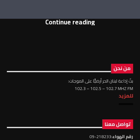
Continue reading
من نحن
بثّ إذاعة لبنان الحر أرضيًّا على الموجات:
102.3 – 102.5 – 102.7 MHZ FM
للمزيد
تواصل معنا
رقم الهواء
:218233-09