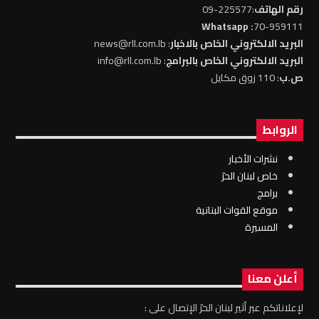
رقم الهاتف
:225577-09
: Whatsapp
70-959111
البريد الالكتروني الخاص بالاخبار
: news@rll.com.lb
البريد الالكتروني الخاص بالبرامج
: info@rll.com.lb
ص.ب
: 110 زوق مكايل
الروابط
نشرات الأخبار
خاص لبنان الحرّ
برامج
موقع القوات البنانية
المسيرة
أعلن معنا
لإعلاناتكم عبر أثير لبنان الحرّ الإتصال على :