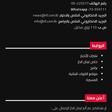
رقم الهاتف
:225577-09
: Whatsapp
70-959111
البريد الالكتروني الخاص بالاخبار
: news@rll.com.lb
البريد الالكتروني الخاص بالبرامج
: info@rll.com.lb
ص.ب
: 110 زوق مكايل
الروابط
نشرات الأخبار
خاص لبنان الحرّ
برامج
موقع القوات البنانية
المسيرة
أعلن معنا
لإعلاناتكم عبر أثير لبنان الحرّ الإتصال على :