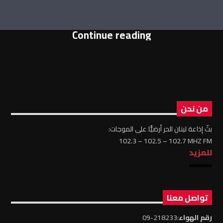
Continue reading
من نحن
بثّ إذاعة لبنان الحر أرضيًّا على الموجات:
102.3 – 102.5 – 102.7 MHZ FM
للمزيد
تواصل معنا
رقم الهواء
:218233-09