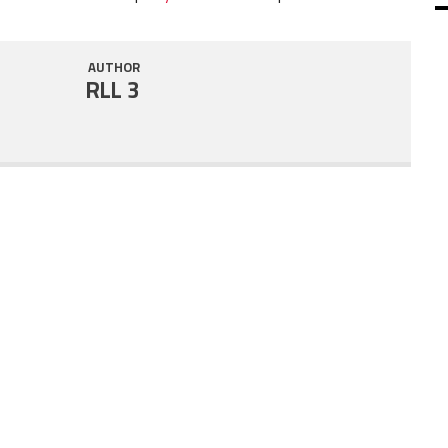
SHARE
RSS FEED
AUTHOR
LINK
RLL 3
EMBED