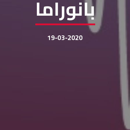
بانوراما
19-03-2020