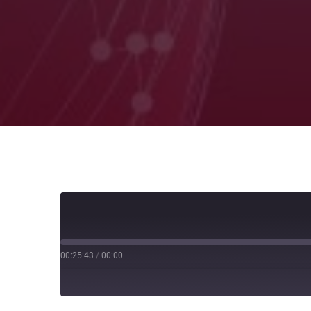
00:25:43
/
00:00