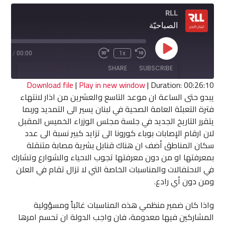
RLL
الصباحيّة
Play
6:10
/
00:00
1x
Fast
Rewind
Episode
Forward
10
SHARE
SUBSCRIBE
30
Seconds
seconds
Download file
|
Play in new window
|
Duration: 00:26:10
يبدو حتى الساعة ان موعد التاسع والعشرين من اذار لانتهاء
SHARE
فترة التعبئة العامة الصحية في لبنان يسير الى التمديد وربما
RSS FEED
يتقرر التاريخ الجديد في جلسة مجلس الوزراء الخميس المقبل
LINK
لان ارقام الإصابات بوباء كورونا الى تزايد كبير نسبة الى عدد
سكان المناطق أضف ان هناك قنابل بشرية مصابة متنقلة
EMBED
بمعرفتها او من دون معرفتها تجوب الاحياء والشوارع وتشارك
في الاحتفالات والمناسبات الخاصة التي لا تزال تقام في العلن
ومن دون أي رادع.
واذا كان ضمير منظمي هذه المناسبات غائباً ومسؤولية
المشاركين فيها معدومة، فان واجب الدولة ان تحسم امرها