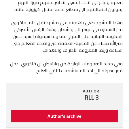
معهم وتبادر الى اتخاذ اقسى التدابير بحقهم فورا، لانهم
يحولون احتفالاتهم الى مصانع عامة لقنابل كورونية قاتلة.
وهذا المشهد طغى باهميته على مشهد نقل عامر فاخوري
من السفارة في عوكر الى واشنطن وشكر الرئيس الأميركي
الحكومة اللبنانية على الافراج عنه وما سيقوله السيد حسن
نصرالله مساء عن القضية-الصفقة غير واضحة المعالم حتى
الساعة وربما المعروفة الأطراف والاهداف.
وفي جديد المعلومات الواردة من واشنطن ان فاخوري ادخل
فور وصوله الى احد المستشفيات لتلقي العلاج.
AUTHOR
RLL 3
Author's archive