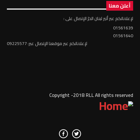
أعلن معنا
لإعلاناتكم عبر أثير لبنان الحرّ الإتصال على :
01561639
01561640
لإعلاناتكم عبر موقعنا الإتصال عبر: 09225577
Copyright -2018 RLL All rights reserved