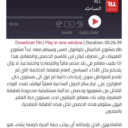
RLL
الصباحيّة
Play
6:39
/
00:00
1x
Fast
Rewind
Episode
Forward
10
SHARE
SUBSCRIBE
30
Seconds
seconds
Download file
|
Play in new window
|
Duration: 00:26:39
طار مشروع الكابيتال كونترول امس وسيطير معه غداً مشروع
SHARE
التعيينات في مصرف لبنان لان تقاسم الحصص والمغانم، هذا
RSS FEED
اذا بقيت مغانم في بلد مدمر مالياً واقتصاديا واجتماعيا، لا يزال
LINK
يتحكم بكل الأداء السياسي العام للطبقة الحاكمة التي لم
تقدم للمواطن سوى إجراءات ذاتية لم ترق الى مستوى حال
EMBED
الطوارئ على غرار سائر الدول الساعية فعلياً لوقف تمدد الوباء
القاتل بين شعوبها وحصص غذائية مستقبلية محدودة للطبقة
الفقيرة، وقد بات معظم اللبنانيين تحت مستوى خط الفقر،
فهل ستتوفر هذه الحصص لكل هذه الطبقة المقدرة
بالملايين.
فالفاخوري الذي بإمكانه أن يركب دينة الجرة كيفما يشاء، هو