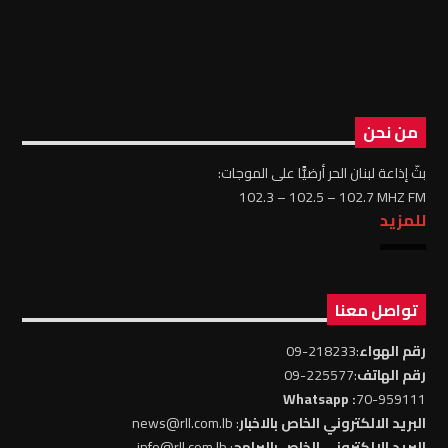
من نحن
بثّ إذاعة لبنان الحر أرضيًّا على الموجات:
102.3 – 102.5 – 102.7 MHZ FM
للمزيد
تواصل معنا
رقم الهواء
:218233-09
رقم الهاتف
:225577-09
: Whatsapp
70-959111
البريد الالكتروني الخاص بالاخبار
: news@rll.com.lb
البريد الالكتروني الخاص بالبرامج
: info@rll.com.lb