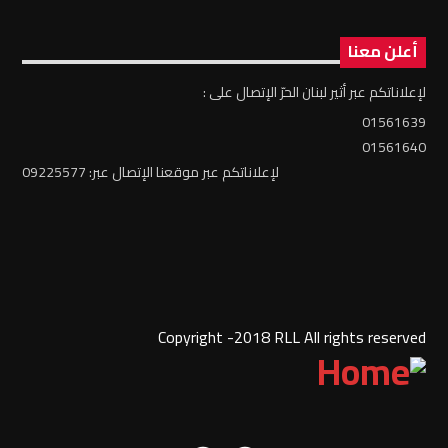
أعلن معنا
لإعلاناتكم عبر أثير لبنان الحرّ الإتصال على :
01561639
01561640
لإعلاناتكم عبر موقعنا الإتصال عبر: 09225577
Copyright -2018 RLL All rights reserved