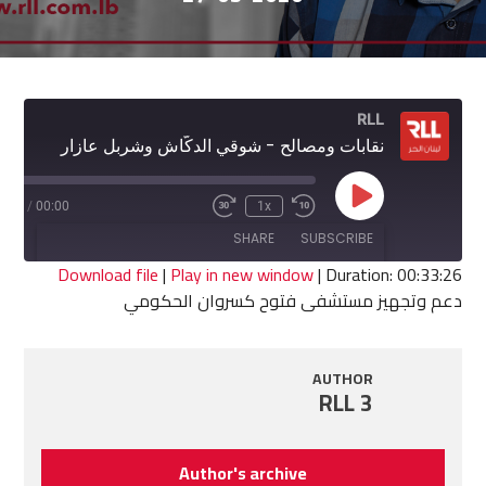
RLL
نقابات ومصالح - شوقي الدكّاش وشربل عازار
Play
3:26
/
00:00
1x
Fast
Rewind
Episode
Forward
10
SHARE
SUBSCRIBE
30
Seconds
seconds
Download file
|
Play in new window
|
Duration: 00:33:26
دعم وتجهيز مستشفى فتوح كسروان الحكومي
SHARE
RSS FEED
LINK
AUTHOR
RLL 3
EMBED
Author's archive