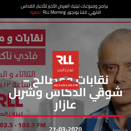
برامج ومنوعات ليلية، العرض الأخير للأخبار، القداس
الالهي، قلنا بونجور، RLL Morning
تابعوا
نقابات ومصالح
نقابات ومصالح –
شوقي الدكّاش وشربل
عازار
27-03-2020