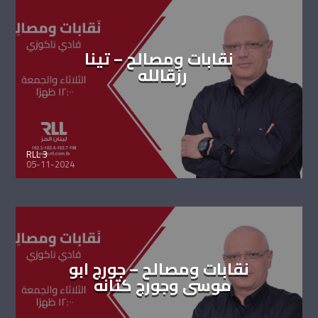
نقابات ومصالح – تينا
رزقالله
RLL 3
05-11-2024
نقابات ومصالح – جورج ابو
موسى وجورج كتانه