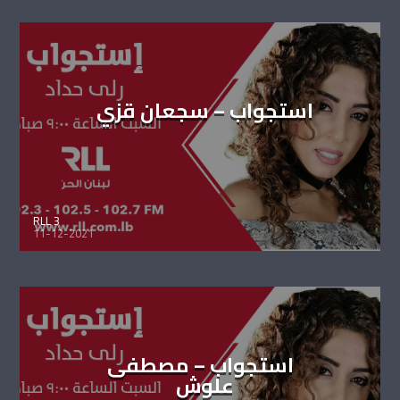
استجواب – سجعان قزي
RLL 3
11-12-2021
استجواب – مصطفى
علوش