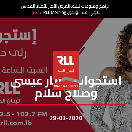
برامج ومنوعات ليلية، العرض الأخير للأخبار، القداس
الالهي، قلنا بونجور، RLL Morning
تابعوا
إستجواب
استجواب – بيار عيسى
وصلاح سلام
28-03-2020