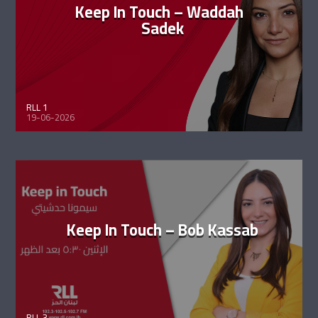
Keep In Touch – Waddah
Sadek
RLL 1
19-06-2026
Keep In Touch – Bob Kassab
RLL 3