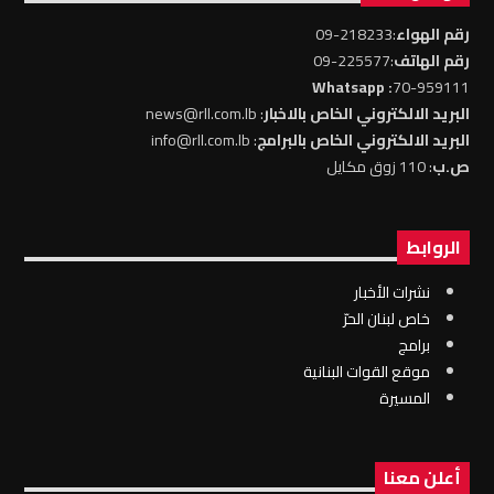
رقم الهواء
:218233-09
رقم الهاتف
:225577-09
: Whatsapp
70-959111
البريد الالكتروني الخاص بالاخبار
: news@rll.com.lb
البريد الالكتروني الخاص بالبرامج
: info@rll.com.lb
ص.ب
: 110 زوق مكايل
الروابط
نشرات الأخبار
خاص لبنان الحرّ
برامج
موقع القوات البنانية
المسيرة
أعلن معنا