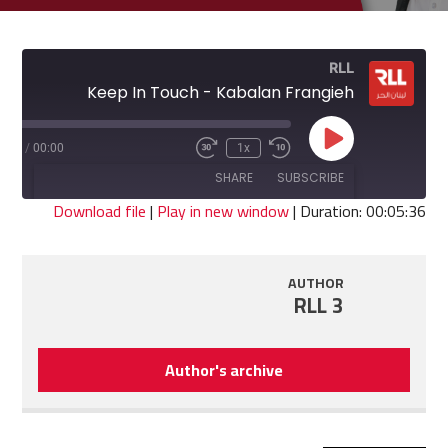
RLL
Keep In Touch - Kabalan Frangieh
Play
5:36
/
00:00
1x
Fast
Rewind
Episode
Forward
10
SHARE
SUBSCRIBE
30
Seconds
seconds
Download file
|
Play in new window
|
Duration: 00:05:36
SHARE
RSS FEED
AUTHOR
LINK
RLL 3
EMBED
Author's archive