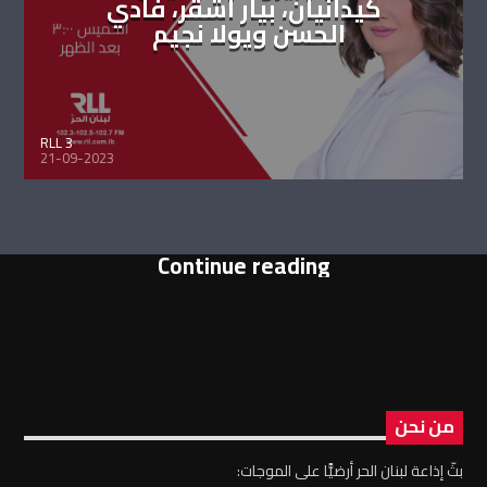
كيدانيان، بيار أشقر، فادي
الحسن ويولا نجيم
RLL 3
21-09-2023
Continue reading
من نحن
بثّ إذاعة لبنان الحر أرضيًّا على الموجات: