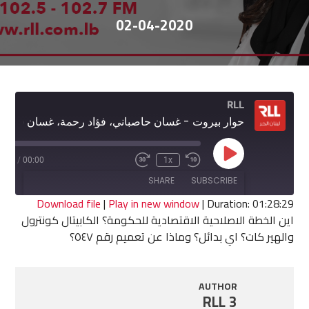
02-04-2020
RLL
حوار بيروت - غسان حاصباني، فؤاد رحمة، غسان شماس وسابين عويس
Play
8:29
/
00:00
1x
Fast
Rewind
Episode
Forward
10
SHARE
SUBSCRIBE
30
Seconds
seconds
Download file
|
Play in new window
|
Duration: 01:28:29
اين الخطة الاصلاحية الاقتصادية للحكومة؟ الكابيتال كونترول
SHARE
والهير كات؟ اي بدائل؟ وماذا عن تعميم رقم ٥٤٧؟
RSS FEED
LINK
AUTHOR
EMBED
RLL 3