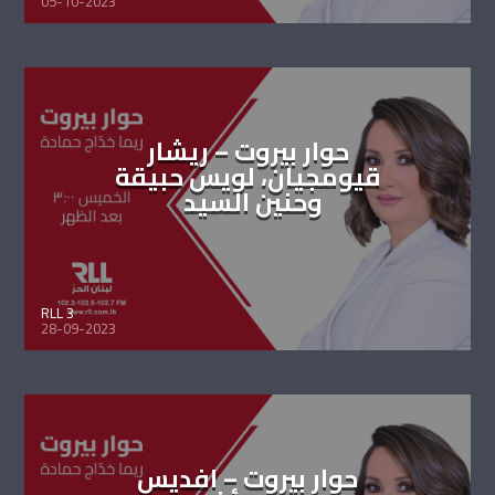
05-10-2023
حوار بيروت – ريشار
قيومجيان، لويس حبيقة
وحنين السيد
RLL 3
28-09-2023
حوار بيروت – افديس