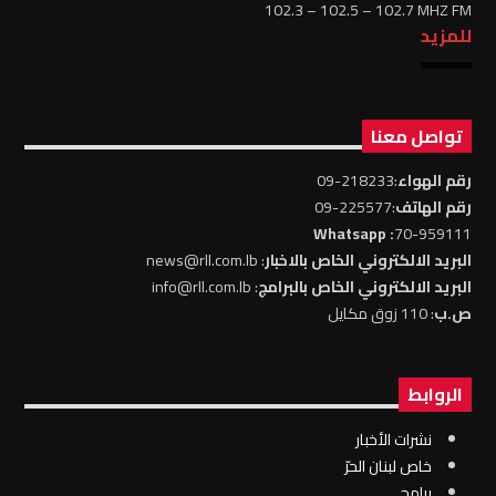
102.3 – 102.5 – 102.7 MHZ FM
للمزيد
تواصل معنا
رقم الهواء
:218233-09
رقم الهاتف
:225577-09
: Whatsapp
70-959111
البريد الالكتروني الخاص بالاخبار
: news@rll.com.lb
البريد الالكتروني الخاص بالبرامج
: info@rll.com.lb
ص.ب
: 110 زوق مكايل
الروابط
نشرات الأخبار
خاص لبنان الحرّ
برامج