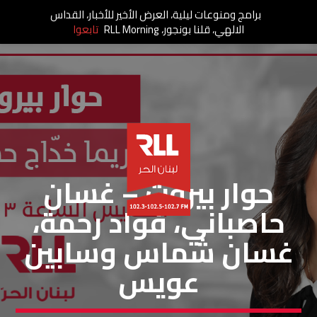
برامج ومنوعات ليلية، العرض الأخير للأخبار، القداس
الالهي، قلنا بونجور، RLL Morning
تابعوا
حوار بيروت
حوار بيروت – غسان
حاصباني، فؤاد رحمة،
غسان شماس وسابين
عويس