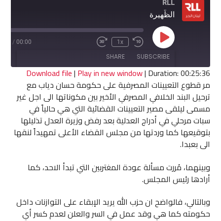
RLL
الظّهيرة
Play
5:36
/
00:00
1x
Fast
Rewind
Episode
Forward
10
SHARE
SUBSCRIBE
30
Seconds
seconds
Download file
|
Play in new window
|
Duration: 00:25:36
مر قطوع التعيينات المصرفية على حكومة حسان دياب مع
SHARE
ترحيل البند الخلافي المصرفي الأخير بين مكوناتها الى اجل غير
RSS FEED
مسمى ليلقى مصير التعيينات القضائية التي هي حالياً في
LINK
سبات مرحلي في أدراج العدلية بعد رفض وزيرة العدل تذليلها
بتوقيعها كما وردتها من مجلس القضاء الأعلى تمهيداً لنقها
EMBED
الى بعبدا.
وبينهما، مُررت مسألة عودة المغتربين التي تبدأ الاحد، كما
أرادها رئيس المجلس.
وبالتالي، فالواضح ان حزب الله يريد الإبقاء على التوازنات داخل
حكومته كما هي وقد عمل في السر والعلن لعدم كسر أي