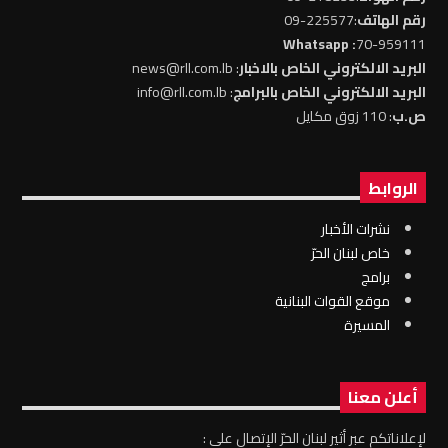
رقم الهاتف
:225577-09
: Whatsapp
70-959111
البريد الالكتروني الخاص بالاخبار
: news@rll.com.lb
البريد الالكتروني الخاص بالبرامج
: info@rll.com.lb
ص.ب
: 110 زوق مكايل
الروابط
نشرات الأخبار
خاص لبنان الحرّ
برامج
موقع القوات البنانية
المسيرة
أعلن معنا
لإعلاناتكم عبر أثير لبنان الحرّ الإتصال على :