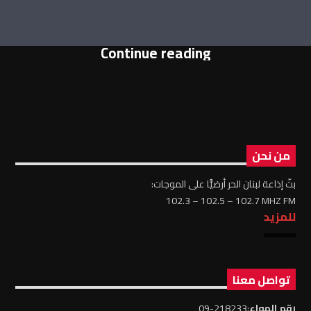
Continue reading
من نحن
بثّ إذاعة لبنان الحر أرضيًّا على الموجات:
102.3 – 102.5 – 102.7 MHZ FM
للمزيد
تواصل معنا
رقم الهواء
:218233-09