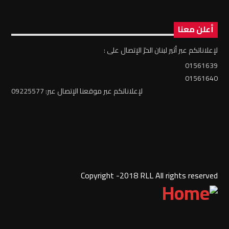
أعلن معنا
لإعلاناتكم عبر أثير لبنان الحرّ الإتصال على :
01561639
01561640
لإعلاناتكم عبر موقعنا الإتصال عبر: 09225577
Copyright -2018 RLL All rights reserved