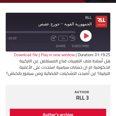
RLL
الجمهورية القوية - جورج عقيص
Play
9:25
/
00:00
1x
Fast
Rewind
Episode
Forward
10
SHARE
SUBSCRIBE
30
Seconds
seconds
Download file
|
Play in new window
|
Duration: 01:19:25
هل أسقط ملف التعيينات قناع المستقلين غن التركيبة
SHARE
الحكومية ام ان حسابات سياسية استجدت على الأغلبية
RSS FEED
النيابية؟ اين أصبحت التشكيلات القضائية ومن سيفوز بالكباش؟
LINK
EMBED
AUTHOR
RLL 3
Author's archive