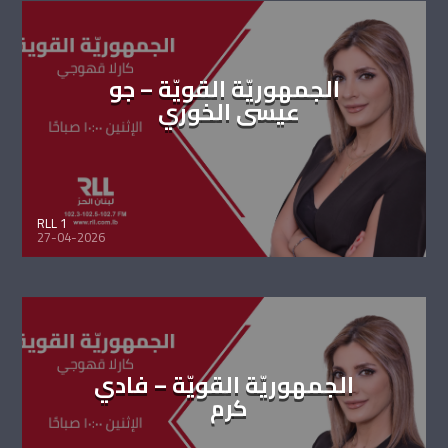
الجمهوريّة القويّة – جو
عيسى الخوري
RLL 1
27-04-2026
الجمهوريّة القويّة – فادي
كرم