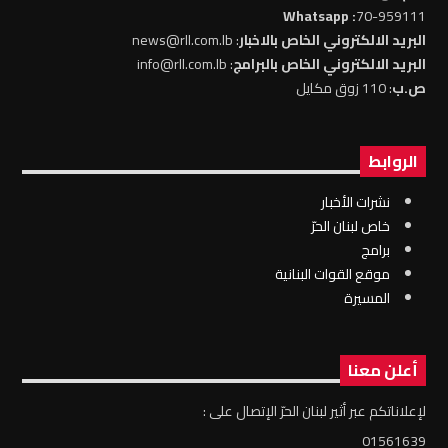
: Whatsapp
70-959111
البريد الالكتروني الخاص بالاخبار
: news@rll.com.lb
البريد الالكتروني الخاص بالبرامج
: info@rll.com.lb
ص.ب
: 110 زوق مكايل
الروابط
نشرات الأخبار
خاص لبنان الحرّ
برامج
موقع القوات البنانية
المسيرة
أعلن معنا
لإعلاناتكم عبر أثير لبنان الحرّ الإتصال على :
01561639