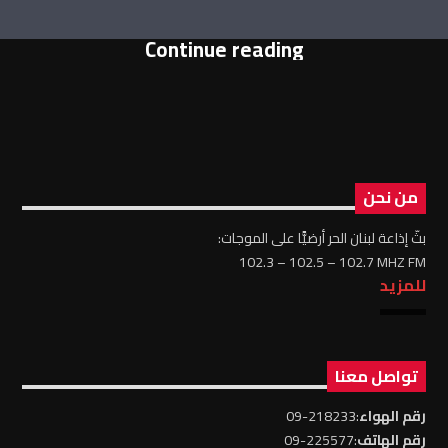
Continue reading
من نحن
بثّ إذاعة لبنان الحر أرضيًّا على الموجات:
102.3 – 102.5 – 102.7 MHZ FM
للمزيد
تواصل معنا
رقم الهواء
:218233-09
رقم الهاتف
:225577-09