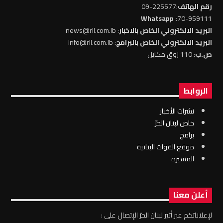
رقم الهاتف
:225577-09
: Whatsapp
70-959111
البريد الالكتروني الخاص بالاخبار
: news@rll.com.lb
البريد الالكتروني الخاص بالبرامج
: info@rll.com.lb
ص.ب
: 110 زوق مكايل
الروابط
نشرات الأخبار
خاص لبنان الحرّ
برامج
موقع القوات البنانية
المسيرة
أعلن معنا
لإعلاناتكم عبر أثير لبنان الحرّ الإتصال على :