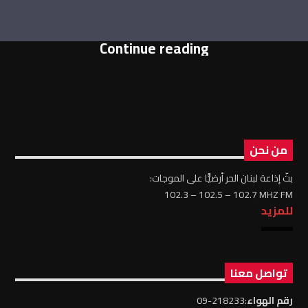
Continue reading
من نحن
بثّ إذاعة لبنان الحر أرضيًّا على الموجات:
102.3 – 102.5 – 102.7 MHZ FM
للمزيد
تواصل معنا
رقم الهواء
:218233-09