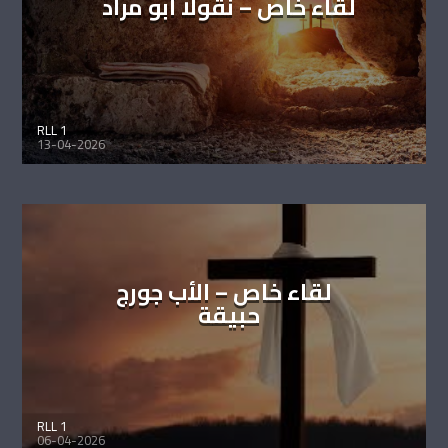
لقاء خاص – نقولا أبو مراد
RLL 1
13-04-2026
لقاء خاص – الأب جورج
حبيقة
RLL 1
06-04-2026