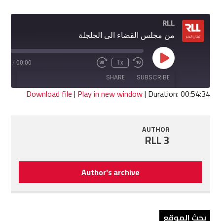
RLL
من مجلس القضاء الى الجلجلة
Play
4:34
/
00:00
1x
Fast
Rewind
Episode
Forward
10
SHARE
SUBSCRIBE
30
Seconds
seconds
Download file
|
Play in new window
|
Duration: 00:54:34
SHARE
RSS FEED
AUTHOR
LINK
RLL 3
EMBED
Author's archive
بحث الموقع