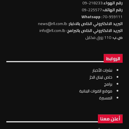
رقم الهواء
:218233-09
رقم الهاتف
:225577-09
: Whatsapp
70-959111
البريد الالكتروني الخاص بالاخبار
: news@rll.com.lb
البريد الالكتروني الخاص بالبرامج
: info@rll.com.lb
ص.ب
: 110 زوق مكايل
الروابط
نشرات الأخبار
خاص لبنان الحرّ
برامج
موقع القوات البنانية
المسيرة
أعلن معنا