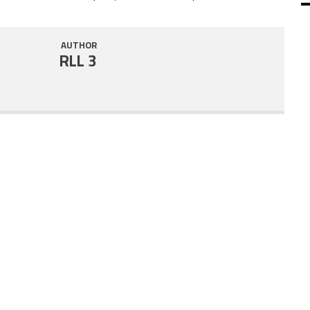
SHARE
RSS FEED
AUTHOR
LINK
RLL 3
EMBED