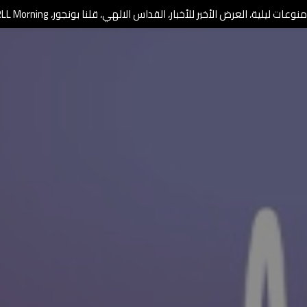
وعات ليلية، العرض الأخير للأخبار، القداس الالهي، قلنا بونجور، RLL Morning