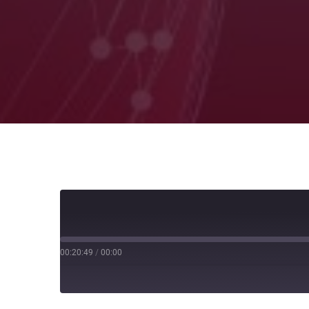
00:20:49
/
00:00