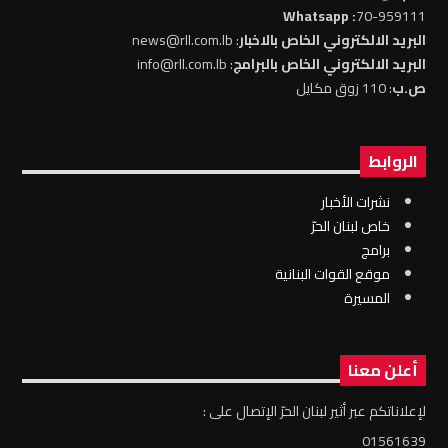
: Whatsapp
70-959111
البريد الالكتروني الخاص بالاخبار
: news@rll.com.lb
البريد الالكتروني الخاص بالبرامج
: info@rll.com.lb
ص.ب
: 110 زوق مكايل
الروابط
نشرات الأخبار
خاص لبنان الحرّ
برامج
موقع القوات البنانية
المسيرة
أعلن معنا
لإعلاناتكم عبر أثير لبنان الحرّ الإتصال على :
01561639