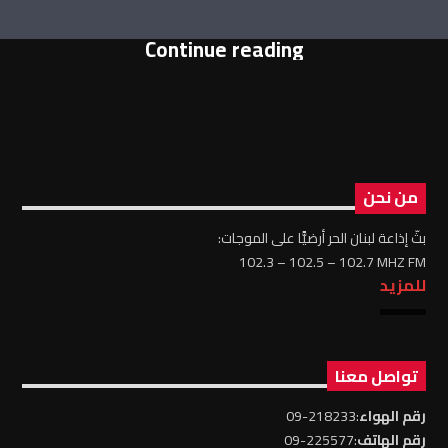
Continue reading
من نحن
بثّ إذاعة لبنان الحر أرضيًّا على الموجات:
102.3 – 102.5 – 102.7 MHZ FM
للمزيد
تواصل معنا
رقم الهواء
:218233-09
رقم الهاتف
:225577-09