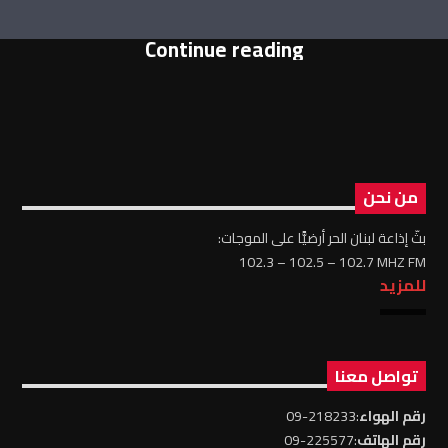
Continue reading
من نحن
بثّ إذاعة لبنان الحر أرضيًّا على الموجات:
102.3 – 102.5 – 102.7 MHZ FM
للمزيد
تواصل معنا
رقم الهواء
:218233-09
رقم الهاتف
:225577-09