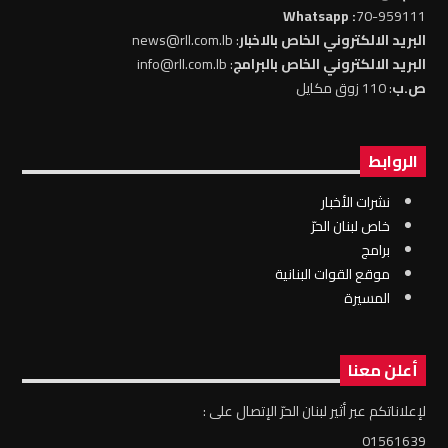
: Whatsapp
70-959111
البريد الالكتروني الخاص بالاخبار
: news@rll.com.lb
البريد الالكتروني الخاص بالبرامج
: info@rll.com.lb
ص.ب
: 110 زوق مكايل
الروابط
نشرات الأخبار
خاص لبنان الحرّ
برامج
موقع القوات البنانية
المسيرة
أعلن معنا
لإعلاناتكم عبر أثير لبنان الحرّ الإتصال على :
01561639