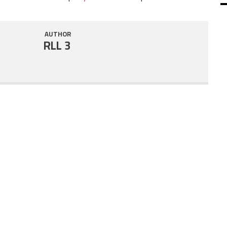
SHARE
RSS FEED
AUTHOR
LINK
RLL 3
EMBED