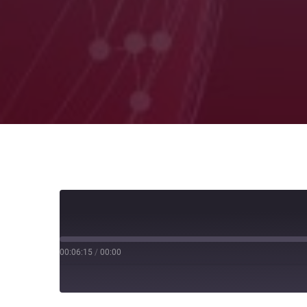
00:06:15
/
00:00