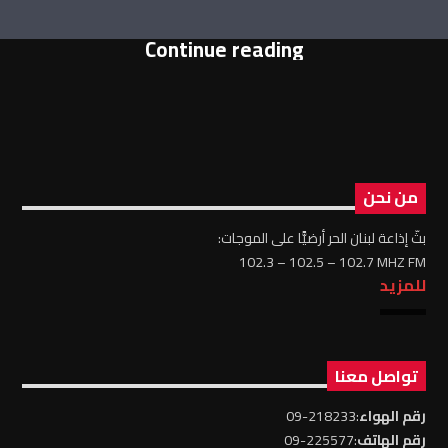
Continue reading
من نحن
بثّ إذاعة لبنان الحر أرضيًّا على الموجات:
102.3 – 102.5 – 102.7 MHZ FM
للمزيد
تواصل معنا
رقم الهواء
:218233-09
رقم الهاتف
:225577-09