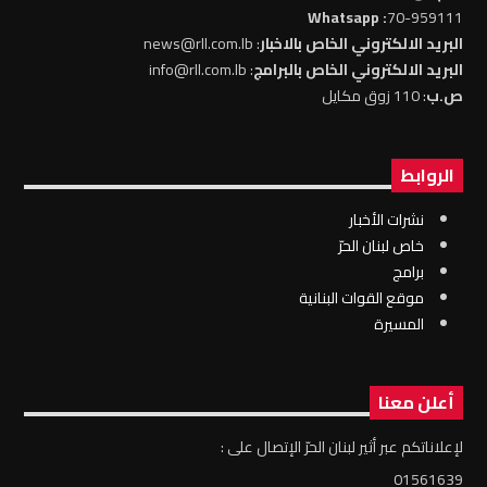
: Whatsapp
70-959111
البريد الالكتروني الخاص بالاخبار
: news@rll.com.lb
البريد الالكتروني الخاص بالبرامج
: info@rll.com.lb
ص.ب
: 110 زوق مكايل
الروابط
نشرات الأخبار
خاص لبنان الحرّ
برامج
موقع القوات البنانية
المسيرة
أعلن معنا
لإعلاناتكم عبر أثير لبنان الحرّ الإتصال على :
01561639