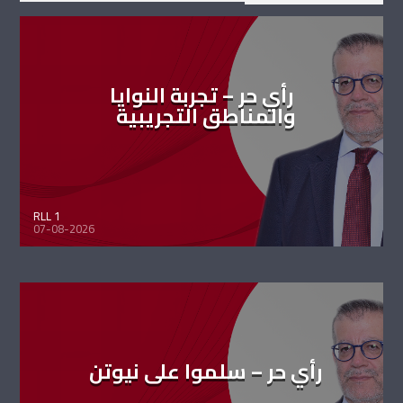
رأي حر – تجربة النوايا
والمناطق التجريبية
RLL 1
07-08-2026
رأي حر – سلموا على نيوتن