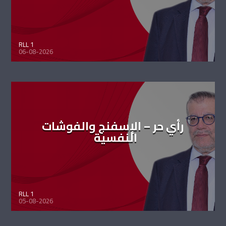
RLL 1
06-08-2026
رأي حر – الإسفنج والفوشات
النفسية
RLL 1
05-08-2026