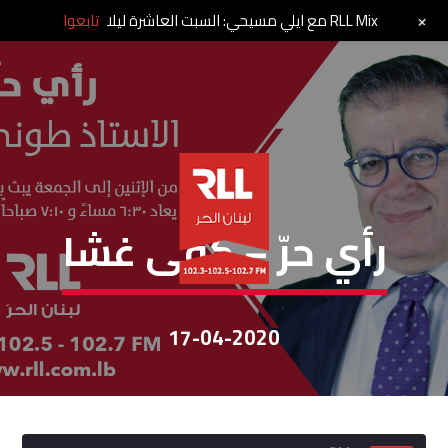
+
RLL Mix مع ايلي مسيحي: السبت العاشرة ليلا
تابعوا
رأي حر
رأي حرّ – كفى غشا
17-04-2020