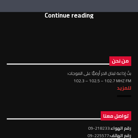
Continue reading
من نحن
بثّ إذاعة لبنان الحر أرضيًّا على الموجات:
102.3 – 102.5 – 102.7 MHZ FM
للمزيد
تواصل معنا
رقم الهواء
:218233-09
رقم الهاتف
:225577-09