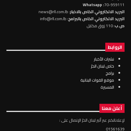
: Whatsapp
70-959111
البريد الالكتروني الخاص بالاخبار
: news@rll.com.lb
البريد الالكتروني الخاص بالبرامج
: info@rll.com.lb
ص.ب
: 110 زوق مكايل
الروابط
نشرات الأخبار
خاص لبنان الحرّ
برامج
موقع القوات البنانية
المسيرة
أعلن معنا
لإعلاناتكم عبر أثير لبنان الحرّ الإتصال على :
01561639