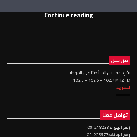
Continue reading
من نحن
بثّ إذاعة لبنان الحر أرضيًّا على الموجات:
102.3 – 102.5 – 102.7 MHZ FM
للمزيد
تواصل معنا
رقم الهواء
:218233-09
رقم الهاتف
:225577-09