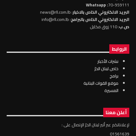
: Whatsapp
70-959111
البريد الالكتروني الخاص بالاخبار
: news@rll.com.lb
البريد الالكتروني الخاص بالبرامج
: info@rll.com.lb
ص.ب
: 110 زوق مكايل
الروابط
نشرات الأخبار
خاص لبنان الحرّ
برامج
موقع القوات البنانية
المسيرة
أعلن معنا
لإعلاناتكم عبر أثير لبنان الحرّ الإتصال على :
01561639