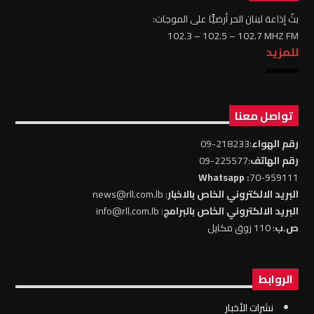
بثّ إذاعة لبنان الحر أرضيًّا على الموجات:
102.3 – 102.5 – 102.7 MHZ FM
للمزيد
تواصل معنا
رقم الهواء
:218233-09
رقم الهاتف
:225577-09
: Whatsapp
70-959111
البريد الالكتروني الخاص بالاخبار
: news@rll.com.lb
البريد الالكتروني الخاص بالبرامج
: info@rll.com.lb
ص.ب
: 110 زوق مكايل
الروابط
نشرات الأخبار