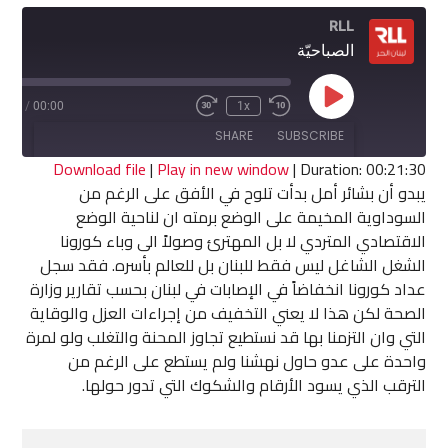
RLL
الصباحيّة
Play
1:30
/
00:00
1x
Fast
Rewind
Episode
Forward
10
SHARE
SUBSCRIBE
30
Seconds
seconds
Download file
|
Play in new window
|
Duration: 00:21:30
يبدو أن بشائر أمل بدأت تلوح في الأفق على الرغم من
SHARE
السوداوية المخيمة على الوضع برمته ان لناحية الوضع
RSS FEED
الاقتصادي المتردي لا بل المهترئ وصولاً الى وباء كورونا
LINK
الشغل الشاغل ليس فقط للبنان بل للعالم بأسره. فقد سجل
عداد كورونا انخفاضاً في الإصابات في لبنان بحسب تقارير وزارة
EMBED
الصحة لكن هذا لا يعني التخفيف من إجراءات العزل والوقاية
التي وان التزمنا بها قد نستطيع تجاوز المحنة والتغلب ولو لمرة
واحدة على عدو حاول نهشنا ولم يستطع على الرغم من
الترقب الذي يسود الأرقام والشكوك التي تدور حولها.