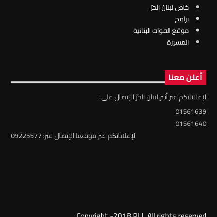
خاص لبنان الحرّ
برامج
موقع القوات البنانية
المسيرة
أعلن معنا
لإعلاناتكم عبر أثير لبنان الحرّ الإتصال على :
01561639
01561640
لإعلاناتكم عبر موقعنا الإتصال عبر: 09225577
Copyright -2018 RLL All rights reserved