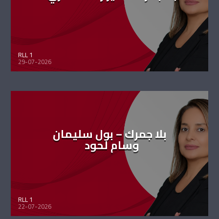
RLL 1
29-07-2026
بلا جمرك – بول سليمان
وسام لحود
RLL 1
22-07-2026