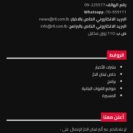
رقم الهاتف
:225577-09
: Whatsapp
70-959111
البريد الالكتروني الخاص بالاخبار
: news@rll.com.lb
البريد الالكتروني الخاص بالبرامج
: info@rll.com.lb
ص.ب
: 110 زوق مكايل
الروابط
نشرات الأخبار
خاص لبنان الحرّ
برامج
موقع القوات البنانية
المسيرة
أعلن معنا
لإعلاناتكم عبر أثير لبنان الحرّ الإتصال على :