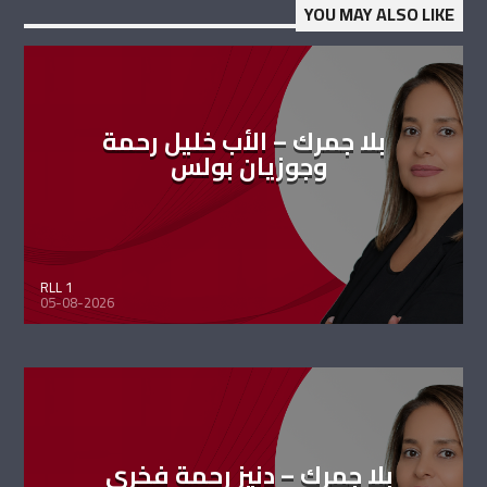
YOU MAY ALSO LIKE
بلا جمرك – الأب خليل رحمة
وجوزيان بولس
RLL 1
05-08-2026
بلا جمرك – دنيز رحمة فخري