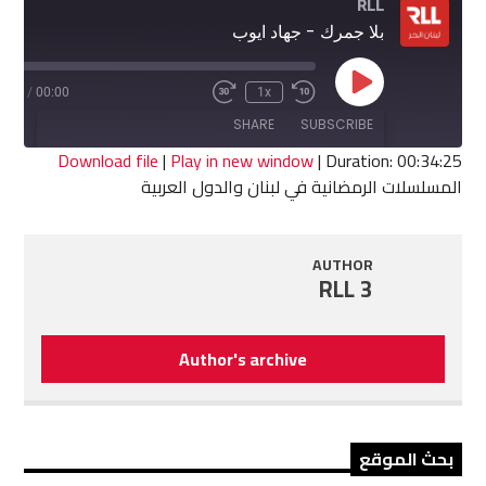
RLL
بلا جمرك - جهاد ايوب
Play
4:25
/
00:00
1x
Fast
Rewind
Episode
Forward
10
SHARE
SUBSCRIBE
30
Seconds
seconds
Download file
|
Play in new window
|
Duration: 00:34:25
المسلسلات الرمضانية في لبنان والدول العربية
SHARE
RSS FEED
LINK
AUTHOR
RLL 3
EMBED
Author's archive
بحث الموقع