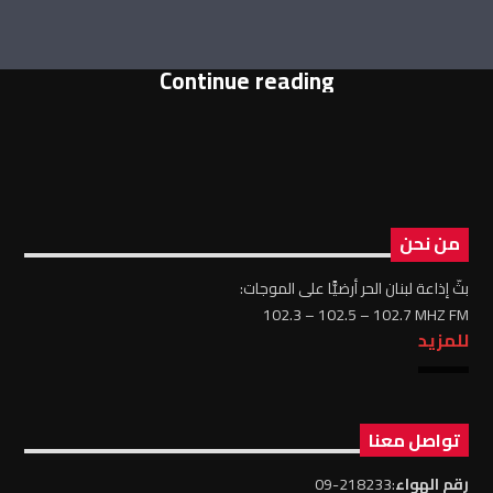
Continue reading
من نحن
بثّ إذاعة لبنان الحر أرضيًّا على الموجات:
102.3 – 102.5 – 102.7 MHZ FM
للمزيد
تواصل معنا
رقم الهواء
:218233-09