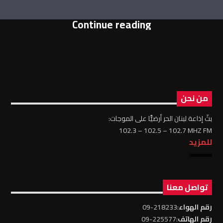
Continue reading
من نحن
بثّ إذاعة لبنان الحر أرضيًّا على الموجات:
102.3 – 102.5 – 102.7 MHZ FM
للمزيد
تواصل معنا
رقم الهواء
:218233-09
رقم الهاتف
:225577-09