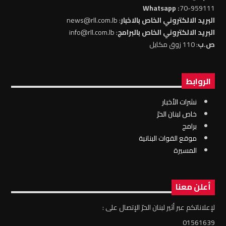
: Whatsapp
70-959111
البريد الالكتروني الخاص بالاخبار
: news@rll.com.lb
البريد الالكتروني الخاص بالبرامج
: info@rll.com.lb
ص.ب
: 110 زوق مكايل
الروابط
نشرات الأخبار
خاص لبنان الحرّ
برامج
موقع القوات البنانية
المسيرة
أعلن معنا
لإعلاناتكم عبر أثير لبنان الحرّ الإتصال على :
01561639