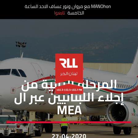
MANOhon مع مروان ونور عساف الاحد الساعة
الخامسة
تابعوا
خاص لبنان الحر
المرحلة الثانية من
إجلاء اللبنانيين عبر ال
MEA
27-04-2020