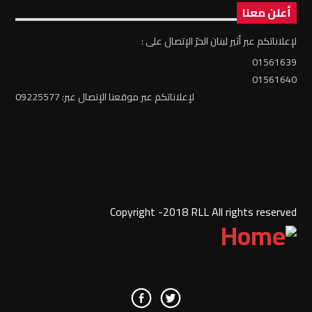
أعلن معنا
لإعلاناتكم عبر أثير لبنان الحرّ الإتصال على :
01561639
01561640
لإعلاناتكم عبر موقعنا الإتصال عبر: 09225577
Copyright -2018 RLL All rights reserved