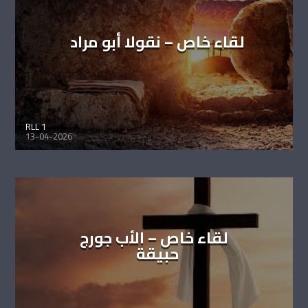
لقاء خاص – نقولا أبو مراد
RLL 1
13-04-2026
لقاء خاص – الأب جورج
حبيقة