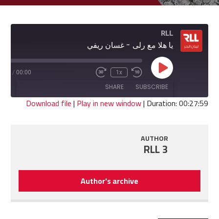
RLL
يا هلا مع رلى - غسان ريفي
Play
7:59
/
00:00
1x
Fast
Rewind
Episode
Forward
10
SHARE
SUBSCRIBE
30
Seconds
seconds
Download file
|
Play in new window
|
Duration: 00:27:59
SHARE
RSS FEED
AUTHOR
LINK
RLL 3
EMBED
Author's archive