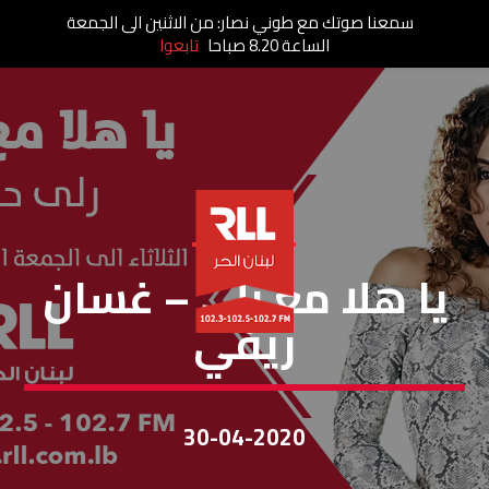
سمعنا صوتك مع طوني نصار: من الاثنين الى الجمعة
الساعة 8.20 صباحا
تابعوا
يا هلا مع رولا
يا هلا مع رلى – غسان
ريفي
30-04-2020