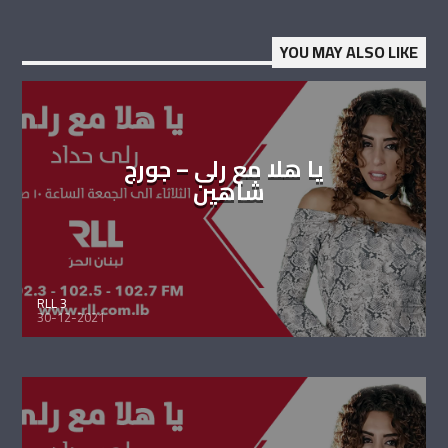
YOU MAY ALSO LIKE
يا هلا مع رلى – جورج
شاهين
RLL 3
30-12-2021