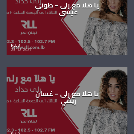
يا هلا مع رلى – طوني
عيسى
RLL 3
23-12-2021
يا هلا مع رلى – غسان
ريفي
RLL 3