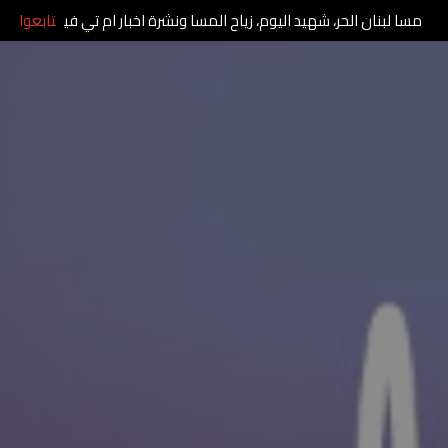
مسا لبنان الحر، شهيد اليوم، زياح المسا ونشرة اخبار ام تي في
تابعوا