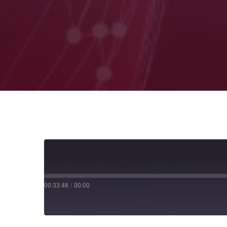
00:33:48
/
00:00