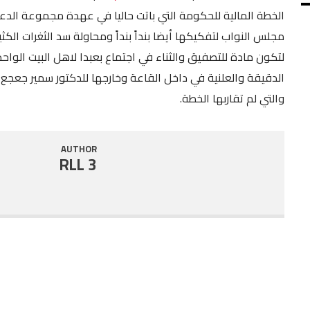
الخطة المالية للحكومة التي باتت حاليا في عهدة مجموعة الدعم ا
SHARE
RSS FEED
مجلس النواب لتفكيكها أيضا بنداً بنداً ومحاولة سد الثغرات ال
LINK
لتكون مادة للتصفيق والثناء في اجتماع بعبدا لاهل البيت الواح
الدقيقة والعلنية في داخل القاعة وخارجها للدكتور سمير جعجع 
EMBED
والتي لم تقاربها الخطة.
AUTHOR
RLL 3