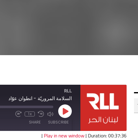
RLL
السلامة المروريّة - انطوان عوّاد
Play
1x
Fast
Mute/Unmute
Rewind
Episode
Forward
Episode
10
SHARE
SUBSCRIBE
30
Seconds
seconds
|
Play in new window
|
Duration: 00:37:36