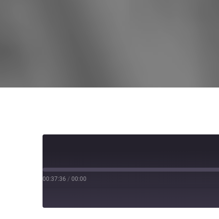
00:37:36
/
00:00