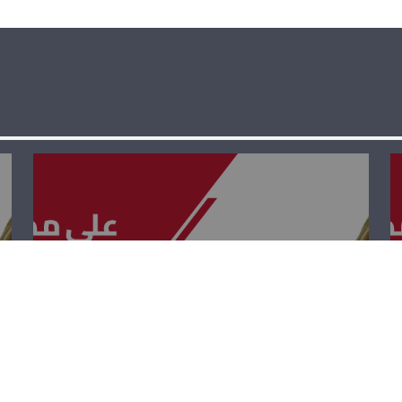
على مدى
الجمهوريّة – يعرب
صخر