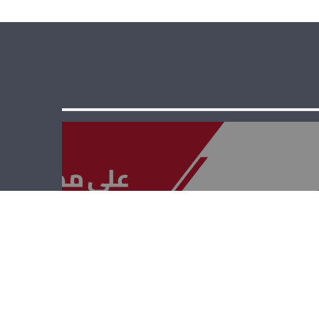
على مدى
الجمهوريّة –
هشام حمدان