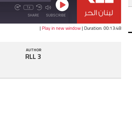
Play
1x
Fast
Mute/Unmute
Rewind
Episode
Forward
Episode
10
SHARE
SUBSCRIBE
30
Seconds
seconds
|
Play in new window
|
Duration: 00:13:48
SHARE
RSS FEED
AUTHOR
LINK
RLL 3
EMBED