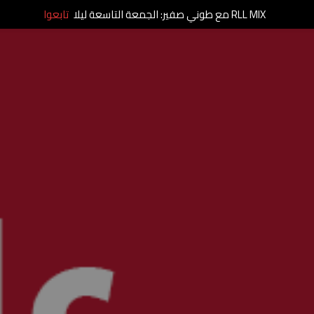
RLL MIX مع طوني صفير: الجمعة التاسعة ليلا
تابعوا