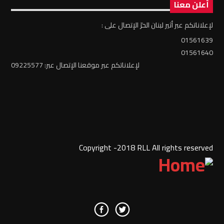
أعلن معنا
لإعلاناتكم عبر أثير لبنان الحرّ الإتصال على :
01561639
01561640
لإعلاناتكم عبر موقعنا الإتصال عبر: 09225577
Copyright -2018 RLL All rights reserved