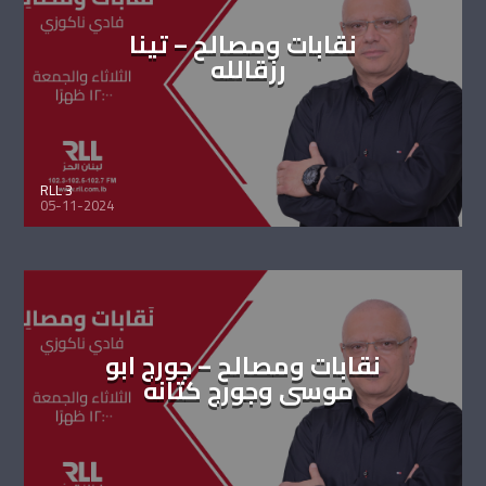
نقابات ومصالح – تينا
رزقالله
RLL 3
05-11-2024
نقابات ومصالح – جورج ابو
موسى وجورج كتانه