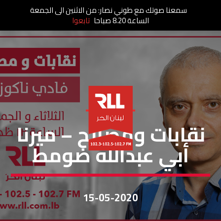
سمعنا صوتك مع طوني نصار: من الاثنين الى الجمعة
الساعة 8.20 صباحا
تابعوا
نقابات ومصالح
نقابات ومصالح – ميرنا
أبي عبدالله ضومط
15-05-2020