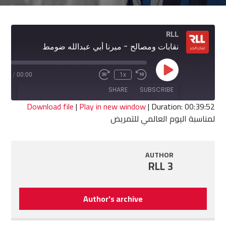
RLL
نقابات ومصالح - ميرنا أبي عبدالله ضومط
Play
9:52
/
00:00
1x
Fast
Rewind
Episode
Forward
10
SHARE
SUBSCRIBE
30
Seconds
seconds
Download file
|
Play in new window
|
Duration: 00:39:52
لمناسبة اليوم العالمي للتمريض
SHARE
RSS FEED
LINK
AUTHOR
RLL 3
EMBED
Author's archive