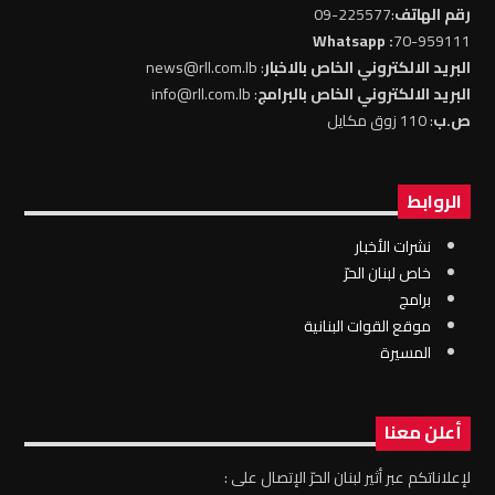
رقم الهاتف
:225577-09
: Whatsapp
70-959111
البريد الالكتروني الخاص بالاخبار
: news@rll.com.lb
البريد الالكتروني الخاص بالبرامج
: info@rll.com.lb
ص.ب
: 110 زوق مكايل
الروابط
نشرات الأخبار
خاص لبنان الحرّ
برامج
موقع القوات البنانية
المسيرة
أعلن معنا
لإعلاناتكم عبر أثير لبنان الحرّ الإتصال على :