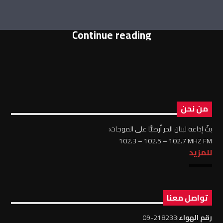
Continue reading
من نحن
بثّ إذاعة لبنان الحر أرضيًّا على الموجات:
102.3 – 102.5 – 102.7 MHZ FM
للمزيد
تواصل معنا
رقم الهواء
:218233-09