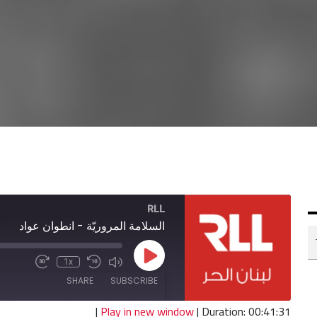
RLL
السلامة المروريّة - انطوان عواد
Play
1x
Fast
Mute/Unmute
Rewind
Episode
Forward
Episode
10
SHARE
SUBSCRIBE
30
Seconds
seconds
|
Play in new window
|
Duration: 00:41:31