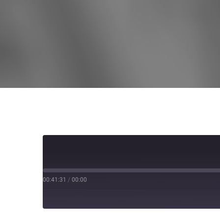
00:41:31
/
00:00