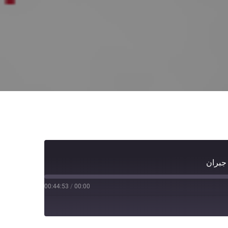
 جبران
00:44:53
/
00:00