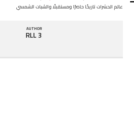
عالم الحشرات تاريخًا حاضرًا ومستقبلًا والسُبات الشمسي
SHARE
RSS FEED
LINK
AUTHOR
RLL 3
EMBED