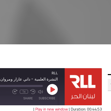
RLL
النشرة العلمية - داني عازار ومروان
Play
1x
Fast
Mute/Unmute
Rewind
Episode
Forward
Episode
10
SHARE
SUBSCRIBE
30
Seconds
seconds
|
Play in new window
|
Duration: 00:44:53