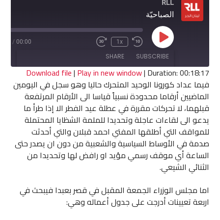
RLL
الصباحيّة
Play
8:17
/
00:00
1x
Fast
Rewind
Episode
Forward
10
SHARE
SUBSCRIBE
30
Seconds
seconds
Download file
|
Play in new window
|
Duration: 00:18:17
فيما عداد كورونا الوحيد المتحرك حاليا وهو سجل في اليومين
SHARE
الماضيين أرقاما محدودة نسبياً قياسا الى الأرقام المرتفعة
RSS FEED
قبلهما، لا تحركات مقررة في عطلة عيد الفطر الا إذا طرأ ما
LINK
يدعو الى لقاءات عاجلة وتحديدا للملمة الشظايا المحتملة
للمواقف التي أطلقها المفتي احمد قبلان والتي أحدثت
EMBED
صدمة في الأوساط السياسية والشعبية من دون ان يصدر حتى
الساعة أي موقف رسمي مؤيد او رافض لها وتحديدا من
الثنائي الشيعي.
اما مجلس الوزراء الجمعة المقبل في قصر بعبدا فيبحث في
اربعة تعيينات أدرجت على جدول أعماله وهي: