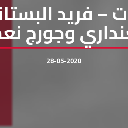
وت – فريد البستا
نداري وجورج نع
28-05-2020