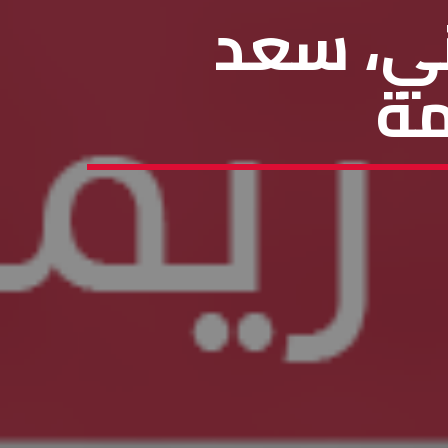
ني، سعد
مة