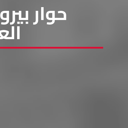
حوار بير
الع