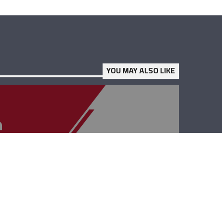
YOU MAY ALSO LIKE
حوار بيروت –
افديس كيدانيان،
بيار أشقر، فادي
الحسن ويولا نجيم