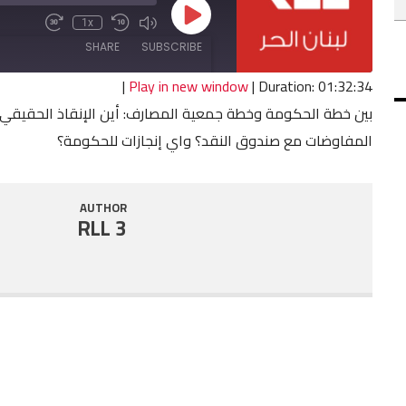
Play
1x
Fast
Mute/Unmute
Rewind
Episode
Forward
Episode
10
SHARE
SUBSCRIBE
30
Seconds
seconds
|
Play in new window
|
Duration: 01:32:34
بين خطة الحكومة وخطة جمعية المصارف: أين الإنقاذ الحقيقي
SHARE
RSS FEED
المفاوضات مع صندوق النقد؟ واي إنجازات للحكومة؟
LINK
EMBED
AUTHOR
RLL 3