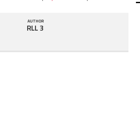
SHARE
RSS FEED
AUTHOR
LINK
RLL 3
EMBED