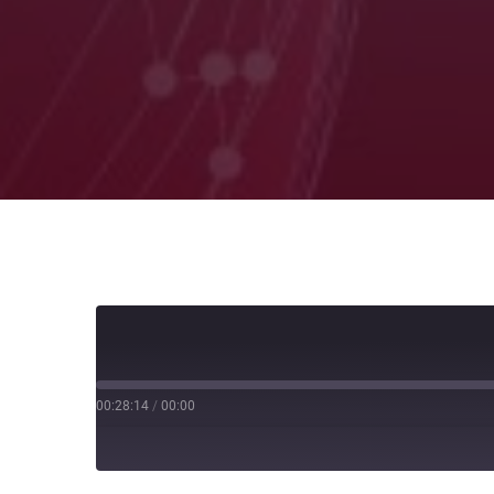
00:28:14
/
00:00