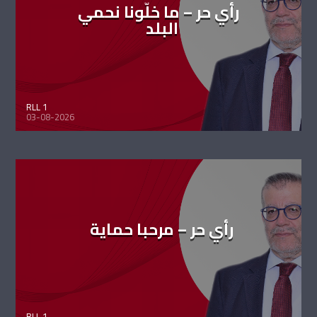
رأي حر – ما خلّونا نحمي
البلد
RLL 1
03-08-2026
رأي حر – مرحبا حماية
RLL 1