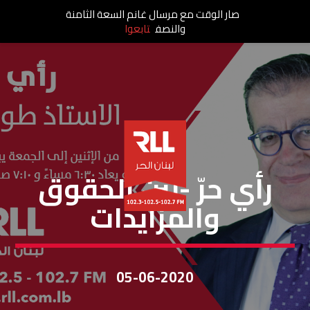
صار الوقت مع مرسال غانم السعة الثامنة
والنصف
تابعوا
رأي حر
رأي حرّ -بين الحقوق
والمزايدات
05-06-2020