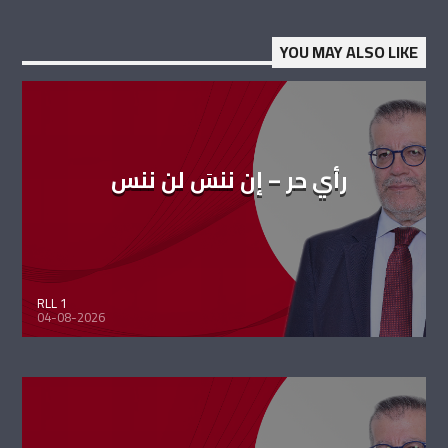
YOU MAY ALSO LIKE
رأي حر – إن ننسَ لن ننس
RLL 1
04-08-2026