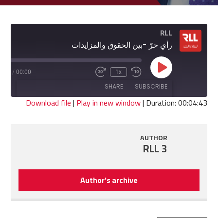
RLL
رأي حرّ -بين الحقوق والمزايدات
Play
4:43
/
00:00
1x
Fast
Rewind
Episode
Forward
10
SHARE
SUBSCRIBE
30
Seconds
seconds
Download file
|
Play in new window
|
Duration: 00:04:43
SHARE
RSS FEED
AUTHOR
LINK
RLL 3
EMBED
Author's archive