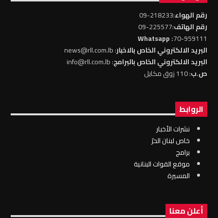
رقم الهواء
:218233-09
رقم الهاتف
:225577-09
: Whatsapp
70-959111
البريد الالكتروني الخاص بالاخبار
: news@rll.com.lb
البريد الالكتروني الخاص بالبرامج
: info@rll.com.lb
ص.ب
: 110 زوق مكايل
الروابط
نشرات الأخبار
خاص لبنان الحرّ
برامج
موقع القوات البنانية
المسيرة
أعلن معنا