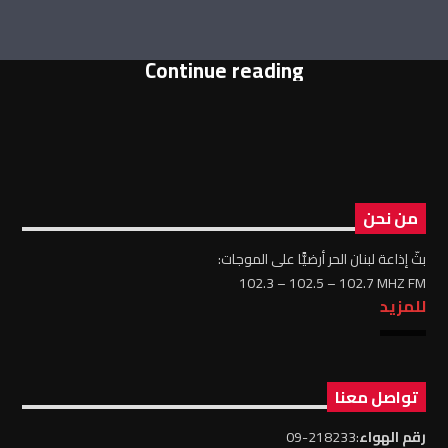
Continue reading
من نحن
بثّ إذاعة لبنان الحر أرضيًّا على الموجات:
102.3 – 102.5 – 102.7 MHZ FM
للمزيد
تواصل معنا
رقم الهواء
:218233-09