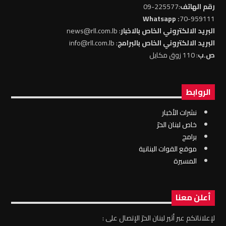
رقم الهاتف
:225577-09
: Whatsapp
70-959111
البريد الالكتروني الخاص بالاخبار
: news@rll.com.lb
البريد الالكتروني الخاص بالبرامج
: info@rll.com.lb
ص.ب
: 110 زوق مكايل
الروابط
نشرات الأخبار
خاص لبنان الحرّ
برامج
موقع القوات البنانية
المسيرة
أعلن معنا
لإعلاناتكم عبر أثير لبنان الحرّ الإتصال على :