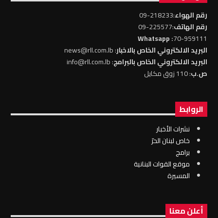
رقم الهواء
:218233-09
رقم الهاتف
:225577-09
: Whatsapp
70-959111
البريد الالكتروني الخاص بالاخبار
: news@rll.com.lb
البريد الالكتروني الخاص بالبرامج
: info@rll.com.lb
ص.ب
: 110 زوق مكايل
الروابط
نشرات الأخبار
خاص لبنان الحرّ
برامج
موقع القوات البنانية
المسيرة
أعلن معنا