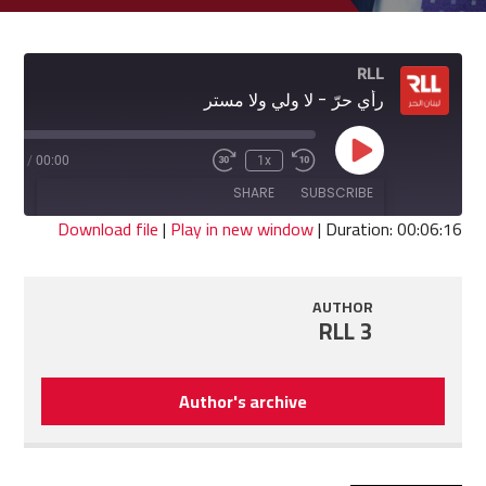
RLL
رأي حرّ - لا ولي ولا مستر
Play
6:16
/
00:00
1x
Fast
Rewind
Episode
Forward
10
SHARE
SUBSCRIBE
30
Seconds
seconds
Download file
|
Play in new window
|
Duration: 00:06:16
SHARE
RSS FEED
AUTHOR
LINK
RLL 3
EMBED
Author's archive