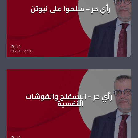
رأي حر – سلموا على نيوتن
RLL 1
06-08-2026
رأي حر – الإسفنج والفوشات
النفسية
RLL 1