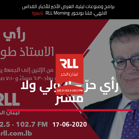
برامج ومنوعات ليلية، العرض الأخير للأخبار، القداس
الالهي، قلنا بونجور، RLL Morning
تابعوا
رأي حر
رأي حرّ – لا ولي ولا
مستر
17-06-2020