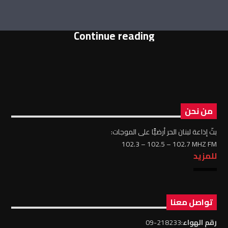
Continue reading
من نحن
بثّ إذاعة لبنان الحر أرضيًّا على الموجات:
102.3 – 102.5 – 102.7 MHZ FM
للمزيد
تواصل معنا
رقم الهواء
:218233-09