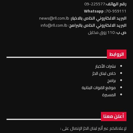
رقم الهاتف
:225577-09
: Whatsapp
70-959111
البريد الالكتروني الخاص بالاخبار
: news@rll.com.lb
البريد الالكتروني الخاص بالبرامج
: info@rll.com.lb
ص.ب
: 110 زوق مكايل
الروابط
نشرات الأخبار
خاص لبنان الحرّ
برامج
موقع القوات البنانية
المسيرة
أعلن معنا
لإعلاناتكم عبر أثير لبنان الحرّ الإتصال على :