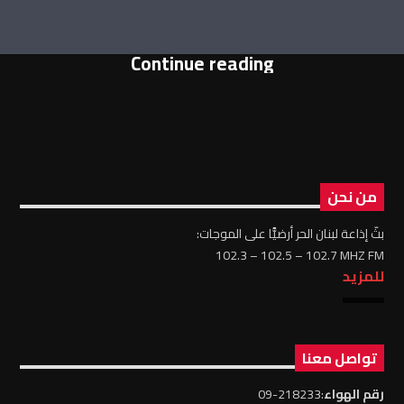
Continue reading
من نحن
بثّ إذاعة لبنان الحر أرضيًّا على الموجات:
102.3 – 102.5 – 102.7 MHZ FM
للمزيد
تواصل معنا
رقم الهواء
:218233-09