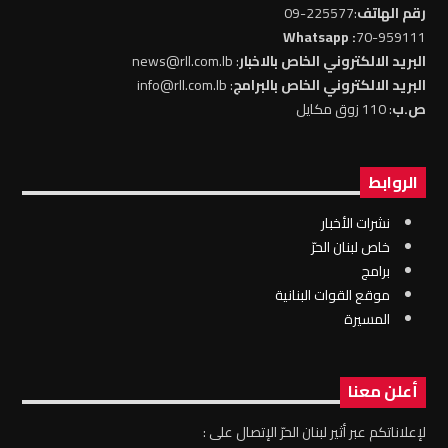
رقم الهاتف
:225577-09
: Whatsapp
70-959111
البريد الالكتروني الخاص بالاخبار
: news@rll.com.lb
البريد الالكتروني الخاص بالبرامج
: info@rll.com.lb
ص.ب
: 110 زوق مكايل
الروابط
نشرات الأخبار
خاص لبنان الحرّ
برامج
موقع القوات البنانية
المسيرة
أعلن معنا
لإعلاناتكم عبر أثير لبنان الحرّ الإتصال على :