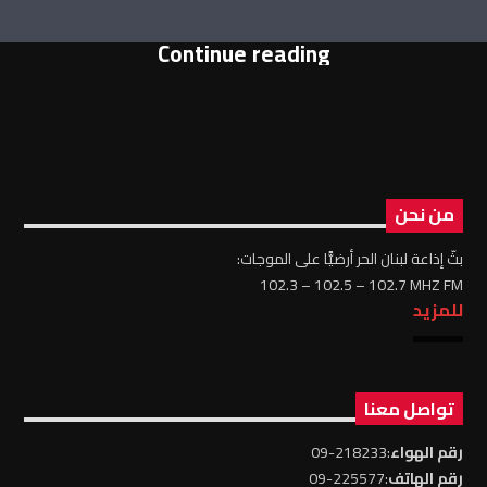
Continue reading
من نحن
بثّ إذاعة لبنان الحر أرضيًّا على الموجات:
102.3 – 102.5 – 102.7 MHZ FM
للمزيد
تواصل معنا
رقم الهواء
:218233-09
رقم الهاتف
:225577-09