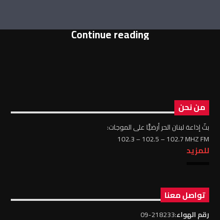
Continue reading
من نحن
بثّ إذاعة لبنان الحر أرضيًّا على الموجات:
102.3 – 102.5 – 102.7 MHZ FM
للمزيد
تواصل معنا
رقم الهواء
:218233-09