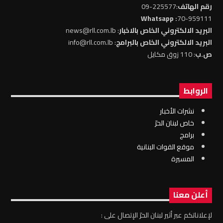
رقم الهاتف
:225577-09
: Whatsapp
70-959111
البريد الالكتروني الخاص بالاخبار
: news@rll.com.lb
البريد الالكتروني الخاص بالبرامج
: info@rll.com.lb
ص.ب
: 110 زوق مكايل
الروابط
نشرات الأخبار
خاص لبنان الحرّ
برامج
موقع القوات البنانية
المسيرة
أعلن معنا
لإعلاناتكم عبر أثير لبنان الحرّ الإتصال على :