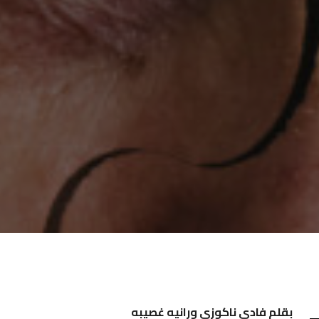
بقلم فادي ناكوزي ورانيه غصيبه