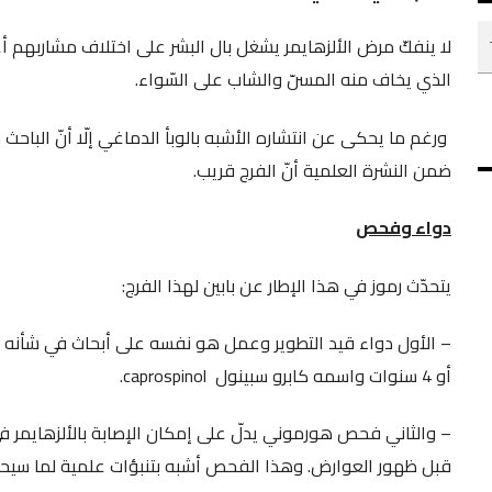
لا ينفكّ مرض الألزهايمر يشغل بال البشر على اختلاف مشاربهم أ
الذي يخاف منه المسنّ والشاب على السّواء.
ورغم ما يحكى عن انتشاره الأشبه بالوبأ الدماغي إلّا أنّ الباحث بع
ضمن النشرة العلمية أنّ الفرج قريب.
دواء وفحص
يتحدّث رموز في هذا الإطار عن بابين لهذا الفرج:
أو 4 سنوات واسمه كابرو سبينول caprospinol.
– والثاني فحص هورموني يدلّ على إمكان الإصابة بالألزهايمر ف
قبل ظهور العوارض. وهذا الفحص أشبه بتنبؤات علمية لما سيح