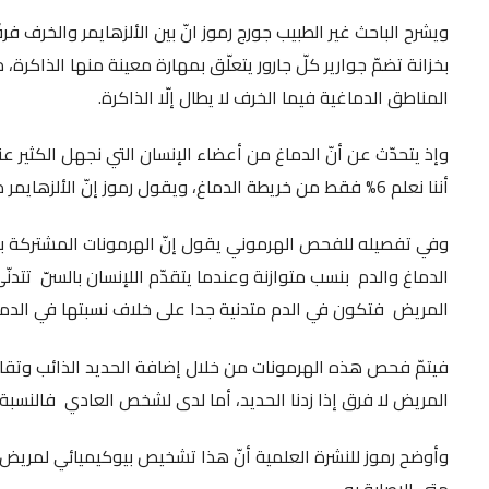
ويشرح الباحث غير الطبيب جورج رموز انّ بين الألزهايمر والخرف فر
بخزانة تضمّ جوارير كلّ جارور يتعلّق بمهارة معينة منها الذاكرة، مش
المناطق الدماغية فيما الخرف لا يطال إلّا الذاكرة.
وإذ يتحدّث عن أنّ الدماغ من أعضاء الإنسان التي نجهل الكثير عن
أننا نعلم 6% فقط من خريطة الدماغ، ويقول رموز إنّ الألزهايمر ما زال من الأمراض الصعبة والعاصية على الأبحاث.
الدماغ والدم بنسب متوازنة وعندما يتقدّم اللإنسان بالسنّ تتدنّ
المريض فتكون في الدم متدنية جدا على خلاف نسبتها في الدماغ
فيتمّ فحص هذه الهرمونات من خلال إضافة الحديد الذائب وتقاس
المريض لا فرق إذا زدنا الحديد، أما لدى لشخص العادي فالنسبة 
وأوضح رموز للنشرة العلمية أنّ هذا تشخيص بيوكيميائي لمريض