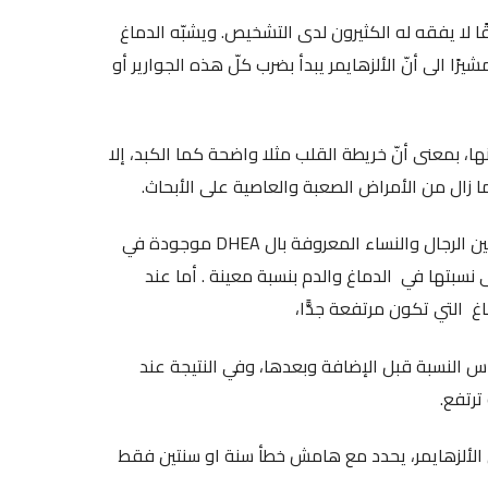
قًا لا يفقه له الكثيرون لدى التشخيص. ويشبّه الدماغ
يرًا الى أنّ الألزهايمر يبدأ بضرب كلّ هذه الجوارير أو
ها، بمعنى أنّ خريطة القلب مثلا واضحة كما الكبد، إلا
وفي تفصيله للفحص الهرموني يقول إنّ الهرمونات المشتركة بين الرجال والنساء المعروفة بال DHEA موجودة في
ى نسبتها في الدماغ والدم بنسبة معينة . أما عند
 التي تكون مرتفعة جدًّا،
 النسبة قبل الإضافة وبعدها، وفي النتيجة عند
ترتفع.
 الألزهايمر، يحدد مع هامش خطأ سنة او سنتين فقط