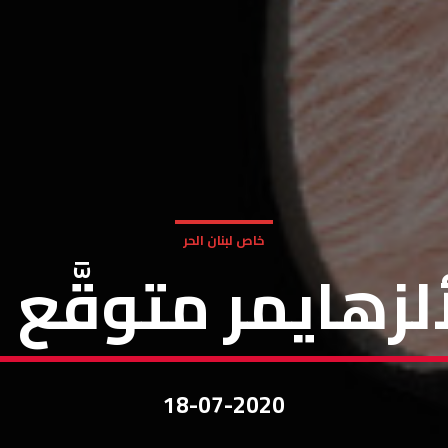
خاص لبنان الحر
هايمر متوقَّع في ٤ س
18-07-2020