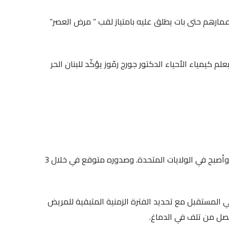
عمارهم حتى بات يطلق عليه بامتياز لقب ” مرض العصر”
لم كيمياء الأحياء الدكتور جورج رمّوز يؤكّد للبنان الحر
– الأول دواء قيد التطوير وعمل هو نفسه على أبحاث في شأنه وأصبح في الولايات المتحدة. وصدوره متوقع في خلال 3
ي المستقبل مع تحديد الفترة الزمنية المتبقية للمريض
صل من تلف في الدماغ.