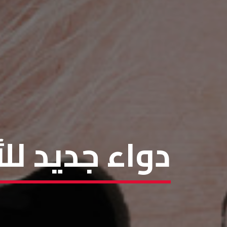
دواء جديد للألز