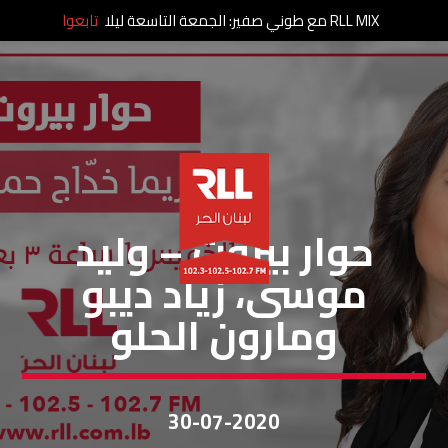
RLL MIX مع طوني صفير: الجمعة التاسعة ليلا
تابعوا
حوار بيروت
حوار بيروت – وليد
موسى، زياد ديبو
ومارون الحلو
30-07-2020