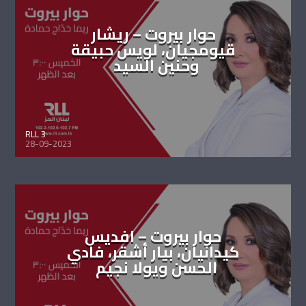
حوار بيروت – ريشار
قيومجيان، لويس حبيقة
وحنين السيد
RLL 3
28-09-2023
حوار بيروت – افديس
كيدانيان، بيار أشقر، فادي
الحسن ويولا نجيم