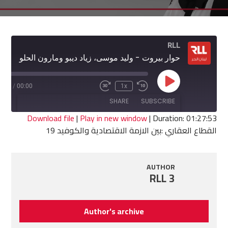
RLL
حوار بيروت - وليد موسى، زياد ديبو ومارون الحلو
Play
7:53
/
00:00
1x
Fast
Rewind
Episode
Forward
10
SHARE
SUBSCRIBE
30
Seconds
seconds
Download file
|
Play in new window
|
Duration: 01:27:53
القطاع العقاري :بين الازمة الاقتصادية والكوفيد 19
SHARE
RSS FEED
LINK
AUTHOR
RLL 3
EMBED
Author's archive