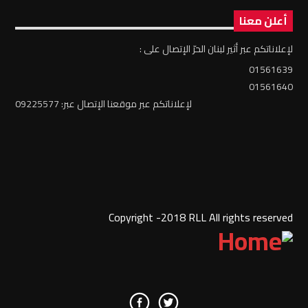
أعلن معنا
لإعلاناتكم عبر أثير لبنان الحرّ الإتصال على :
01561639
01561640
لإعلاناتكم عبر موقعنا الإتصال عبر: 09225577
Copyright -2018 RLL All rights reserved