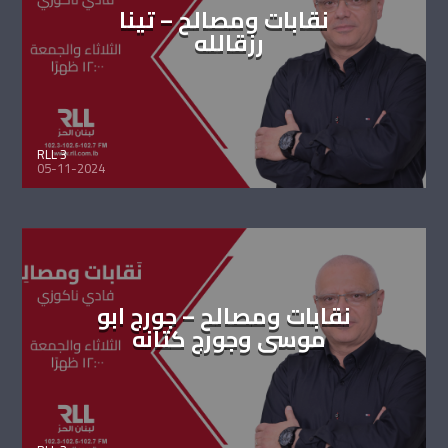
نقابات ومصالح – تينا
رزقالله
RLL 3
05-11-2024
نقابات ومصالح – جورج ابو
موسى وجورج كتانه