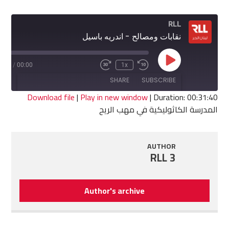
RLL
نقابات ومصالح - اندريه باسيل
Play
1:40
/
00:00
1x
Fast
Rewind
Episode
Forward
10
SHARE
SUBSCRIBE
30
Seconds
seconds
Download file
|
Play in new window
|
Duration: 00:31:40
المدرسة الكاثوليكية في مهب الريح
SHARE
RSS FEED
LINK
AUTHOR
RLL 3
EMBED
Author's archive