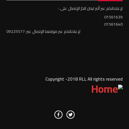
لإعلاناتكم عبر أثير لبنان الحرّ الإتصال على :
01561639
01561640
لإعلاناتكم عبر موقعنا الإتصال عبر: 09225577
Copyright -2018 RLL All rights reserved