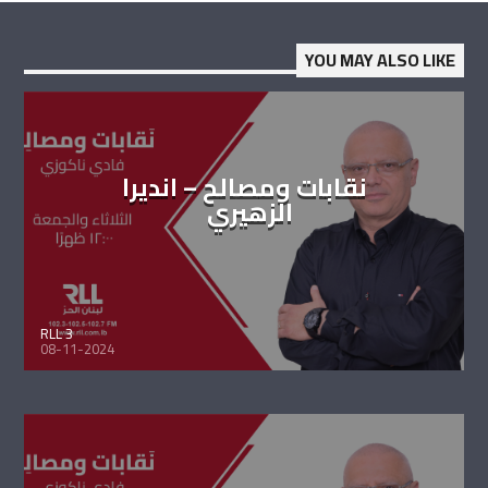
YOU MAY ALSO LIKE
نقابات ومصالح – انديرا
الزهيري
RLL 3
08-11-2024