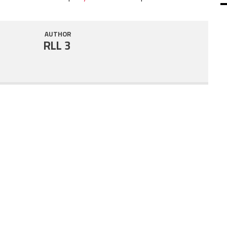
SHARE
RSS FEED
AUTHOR
LINK
RLL 3
EMBED