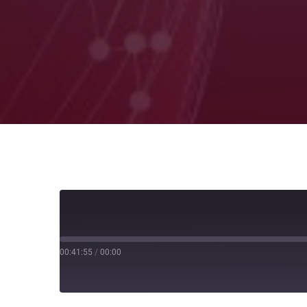
00:41:55
/
00:00